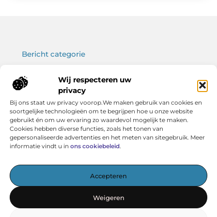
Bericht categorie
Wij respecteren uw
privacy
Onze informatie
Bij ons staat uw privacy voorop.We maken gebruik van cookies en
soortgelijke technologieën om te begrijpen hoe u onze website
Koop backlinks: wat je moet weten voor een sterke SEO-strategie
Verdien geld met je website: haal het maximale uit jouw online platform
gebruikt én om uw ervaring zo waardevol mogelijk te maken.
Cookies hebben diverse functies, zoals het tonen van
gepersonaliseerde advertenties en het meten van sitegebruik. Meer
informatie vindt u in
ons cookiebeleid
.
Het startpunt voor kennis en inspiratie
Accepteren
— Verken boeiende artikelen, handige tips en verhelderende
inzichten – allemaal overzichtelijk verzameld. Ontdek
Weigeren
vandaag nog wat Vereniging BERK voor jou in petto heeft!