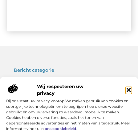
Bericht categorie
Wij respecteren uw
privacy
Onze informatie
Bij ons staat uw privacy voorop.We maken gebruik van cookies en
soortgelijke technologieën om te begrijpen hoe u onze website
Koop backlinks: wat je moet weten voor een sterke SEO-strategie
Verdien geld met je website: haal het maximale uit jouw online platform
gebruikt én om uw ervaring zo waardevol mogelijk te maken.
Cookies hebben diverse functies, zoals het tonen van
gepersonaliseerde advertenties en het meten van sitegebruik. Meer
informatie vindt u in
ons cookiebeleid
.