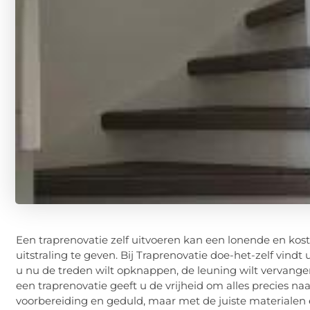
Een traprenovatie zelf uitvoeren kan een lonende en kost
uitstraling te geven. Bij Traprenovatie doe-het-zelf vind
u nu de treden wilt opknappen, de leuning wilt vervangen
een traprenovatie geeft u de vrijheid om alles precies na
voorbereiding en geduld, maar met de juiste materialen 