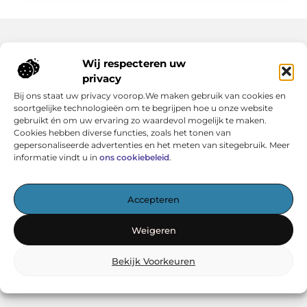
Wij respecteren uw
Bericht categorie
privacy
Bij ons staat uw privacy voorop.We maken gebruik van cookies en
soortgelijke technologieën om te begrijpen hoe u onze website
gebruikt én om uw ervaring zo waardevol mogelijk te maken.
Cookies hebben diverse functies, zoals het tonen van
Onze informatie
gepersonaliseerde advertenties en het meten van sitegebruik. Meer
informatie vindt u in
ons cookiebeleid
.
Koop backlinks: wat je moet weten voor een sterke SEO-strategie
Verdien geld met je website: haal het maximale uit jouw online platform
Accepteren
Het startpunt voor kennis en inspiratie
Weigeren
— Verken boeiende artikelen, handige tips en verhelderende
Bekijk Voorkeuren
inzichten – allemaal overzichtelijk verzameld. Ontdek
vandaag nog wat Vereniging BERK voor jou in petto heeft!