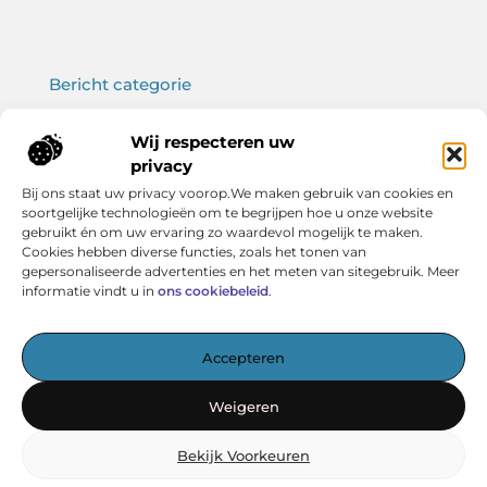
Bericht categorie
Wij respecteren uw
privacy
Onze informatie
Bij ons staat uw privacy voorop.We maken gebruik van cookies en
soortgelijke technologieën om te begrijpen hoe u onze website
Koop backlinks: wat je moet weten voor een sterke SEO-strategie
Verdien geld met je website: haal het maximale uit jouw online platform
gebruikt én om uw ervaring zo waardevol mogelijk te maken.
Cookies hebben diverse functies, zoals het tonen van
gepersonaliseerde advertenties en het meten van sitegebruik. Meer
informatie vindt u in
ons cookiebeleid
.
Het startpunt voor kennis en inspiratie
Accepteren
— Verken boeiende artikelen, handige tips en verhelderende
inzichten – allemaal overzichtelijk verzameld. Ontdek
Weigeren
vandaag nog wat Vereniging BERK voor jou in petto heeft!
Bekijk Voorkeuren
@2025
www.verenigingberk.nl
.All Right Reserved.