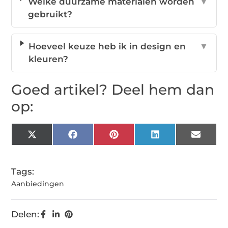
Welke duurzame materialen worden
▼
gebruikt?
Hoeveel keuze heb ik in design en
▼
kleuren?
Goed artikel? Deel hem dan
op:
X
Facebook
Pinterest
LinkedIn
Email
(Twitter)
Tags:
Aanbiedingen
Delen: