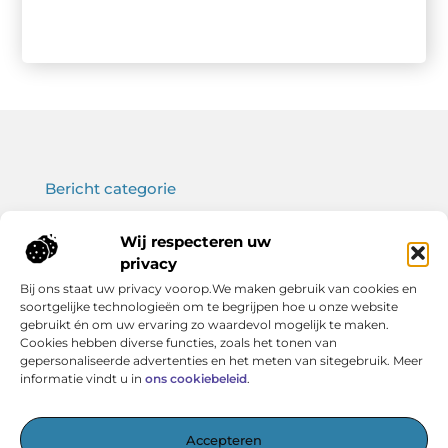
Bericht categorie
Wij respecteren uw
privacy
Onze informatie
Bij ons staat uw privacy voorop.We maken gebruik van cookies en
soortgelijke technologieën om te begrijpen hoe u onze website
Koop backlinks: wat je moet weten voor een sterke SEO-strategie
Verdien geld met je website: haal het maximale uit jouw online platform
gebruikt én om uw ervaring zo waardevol mogelijk te maken.
Cookies hebben diverse functies, zoals het tonen van
gepersonaliseerde advertenties en het meten van sitegebruik. Meer
informatie vindt u in
ons cookiebeleid
.
Het startpunt voor kennis en inspiratie
Accepteren