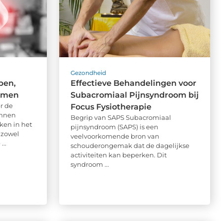
Gezondheid
pen,
Effectieve Behandelingen voor
omen
Subacromiaal Pijnsyndroom bij
r de
Focus Fysiotherapie
unnen
Begrip van SAPS Subacromiaal
ken in het
pijnsyndroom (SAPS) is een
 zowel
veelvoorkomende bron van
...
schouderongemak dat de dagelijkse
activiteiten kan beperken. Dit
syndroom ...