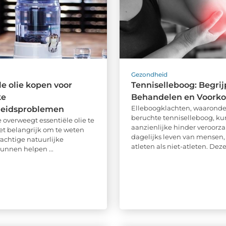
d
Gezondheid
le olie kopen voor
Tenniselleboog: Begrij
ke
Behandelen en Voork
Elleboogklachten, waaronde
eidsproblemen
beruchte tenniselleboog, k
 overweegt essentiële olie te
aanzienlijke hinder veroorza
het belangrijk om te weten
dagelijks leven van mensen,
rachtige natuurlijke
atleten als niet-atleten. Deze 
kunnen helpen ...