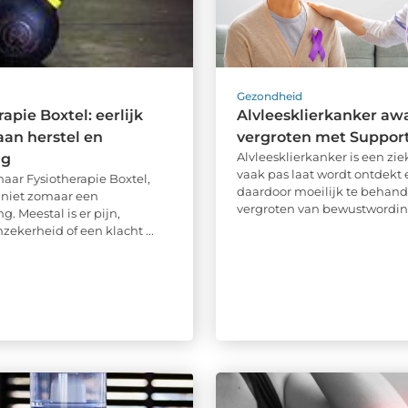
d
Gezondheid
apie Boxtel: eerlijk
Alvleesklierkanker aw
an herstel en
vergroten met Suppor
Alvleesklierkanker is een zie
ng
vaak pas laat wordt ontdekt 
naar Fysiotherapie Boxtel,
daardoor moeilijk te behande
 niet zomaar een
vergroten van bewustwording
. Meestal is er pijn,
onzekerheid of een klacht ...