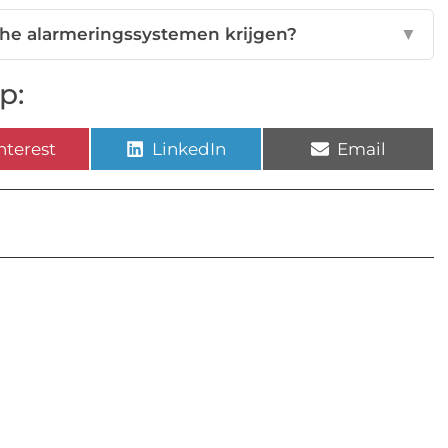
he alarmeringssystemen krijgen?
▼
p:
nterest
LinkedIn
Email