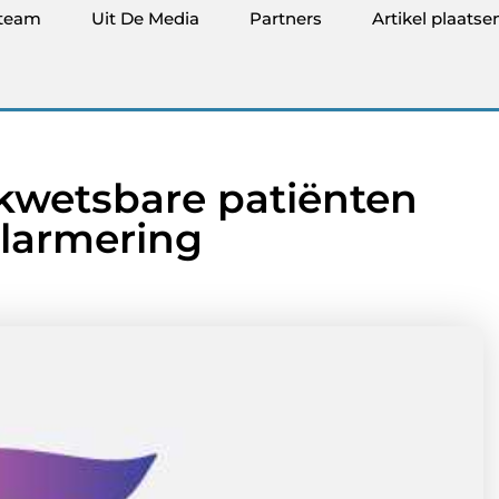
team
Uit De Media
Partners
Artikel plaatse
 kwetsbare patiënten
larmering