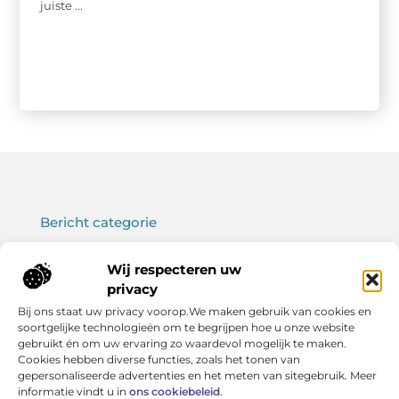
juiste ...
Bericht categorie
Wij respecteren uw
privacy
Onze informatie
Bij ons staat uw privacy voorop.We maken gebruik van cookies en
soortgelijke technologieën om te begrijpen hoe u onze website
Koop backlinks: wat je moet weten voor een sterke SEO-strategie
Verdien geld met je website: haal het maximale uit jouw online platform
gebruikt én om uw ervaring zo waardevol mogelijk te maken.
Cookies hebben diverse functies, zoals het tonen van
gepersonaliseerde advertenties en het meten van sitegebruik. Meer
informatie vindt u in
ons cookiebeleid
.