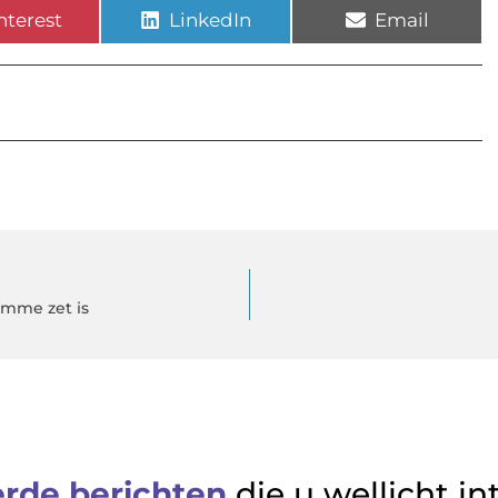
nterest
LinkedIn
Email
imme zet is
erde berichten
die u wellicht in