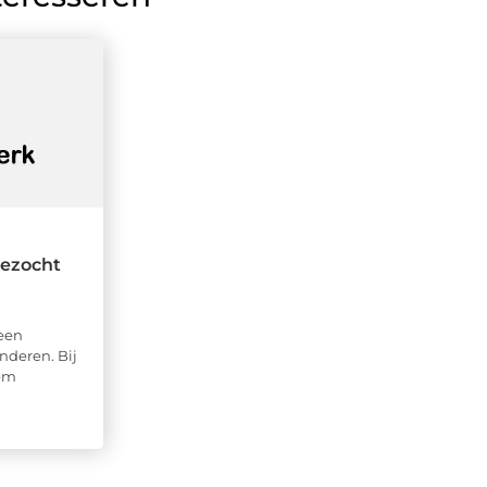
ezocht
een
inderen. Bij
em