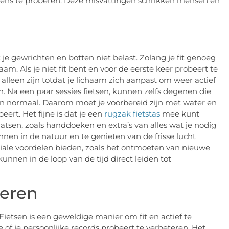
ens te proberen. Deze misvattingen schrikken mensen en
je gewrichten en botten niet belast. Zolang je fit genoeg
aam. Als je niet fit bent en voor de eerste keer probeert te
al alleen zijn totdat je lichaam zich aanpast om weer actief
ten. Na een paar sessies fietsen, kunnen zelfs degenen die
n normaal. Daarom moet je voorbereid zijn met water en
ert. Het fijne is dat je een
rugzak fietstas
mee kunt
aatsen, zoals handdoeken en extra’s van alles wat je nodig
nen in de natuur en te genieten van de frisse lucht
ociale voordelen bieden, zoals het ontmoeten van nieuwe
nnen in de loop van de tijd direct leiden tot
geren
 Fietsen is een geweldige manier om fit en actief te
e of je persoonlijke records probeert te verbeteren. Het