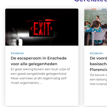
Kinderen
Kinderen
De escaperoom in Enschede
De voord
voor alle gelegenheden
basissch
Er gaat weinig boven een leuk uitje of
Florenci
een goed aangeklede gelegenheid.
De keuze vo
Maar wanneer je dit regelmatig zelf
een belangr
moet organiseren, ...
Het is tens