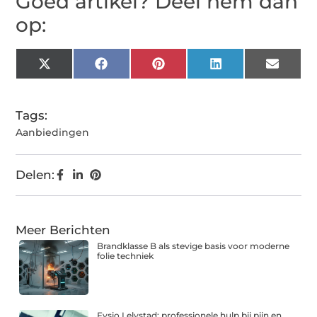
Goed artikel? Deel hem dan
op:
X
Facebook
Pinterest
LinkedIn
Email
(Twitter)
Tags:
Aanbiedingen
Delen:
Meer Berichten
Brandklasse B als stevige basis voor moderne
folie techniek
Fysio Lelystad: professionele hulp bij pijn en