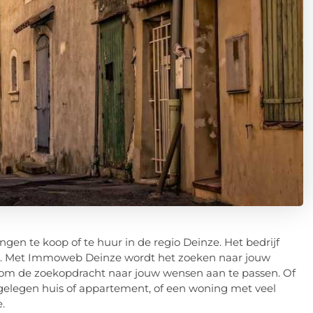
n te koop of te huur in de regio Deinze. Het bedrijf
ht. Met Immoweb Deinze wordt het zoeken naar jouw
 om de zoekopdracht naar jouw wensen aan te passen. Of
 gelegen huis of appartement, of een woning met veel
.