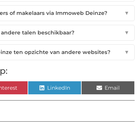
ers of makelaars via Immoweb Deinze?
▼
 andere talen beschikbaar?
▼
inze ten opzichte van andere websites?
▼
p:
nterest
LinkedIn
Email