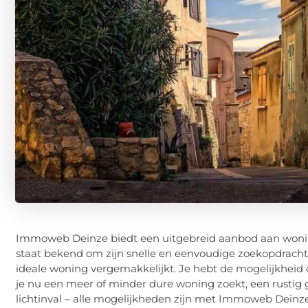
Immoweb Deinze biedt een uitgebreid aanbod aan woninge
staat bekend om zijn snelle en eenvoudige zoekopdrac
ideale woning vergemakkelijkt. Je hebt de mogelijkheid
je nu een meer of minder dure woning zoekt, een rustig
lichtinval – alle mogelijkheden zijn met Immoweb Deinze