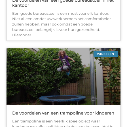
De voordelen van een goede bureaustoel in het
kantoor
Een goede bureaustoel is een must voor elk kantoor.
Niet alleen omdat uw werknemers het comfortabeler
zullen hebben, maar ook omdat een goede
bureaustoel belangrijk is voor hun gezondheid.
Hieronder
WINKELEN
De voordelen van een trampoline voor kinderen
Een trampoline is een heerlijk speelobject waar
kinderen van alle leeftijden plezier aan beleven. Het is