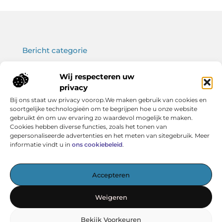
Bericht categorie
Wij respecteren uw
privacy
Onze informatie
Bij ons staat uw privacy voorop.We maken gebruik van cookies en
soortgelijke technologieën om te begrijpen hoe u onze website
Koop backlinks: wat je moet weten voor een sterke SEO-strategie
Verdien geld met je website: haal het maximale uit jouw online platform
gebruikt én om uw ervaring zo waardevol mogelijk te maken.
Cookies hebben diverse functies, zoals het tonen van
gepersonaliseerde advertenties en het meten van sitegebruik. Meer
informatie vindt u in
ons cookiebeleid
.
Het startpunt voor kennis en inspiratie
Accepteren
— Verken boeiende artikelen, handige tips en verhelderende
inzichten – allemaal overzichtelijk verzameld. Ontdek
Weigeren
vandaag nog wat Vereniging BERK voor jou in petto heeft!
Bekijk Voorkeuren