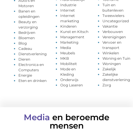
Auto's en
Industrie
Tuin en
Motoren
Internet
buitenleven
Banen en
Internet
Tweewielers
opleidingen
marketing
Uncategorized
Beauty en
Kinderen
Vakantie
verzorging
Kunst en Kitsch
Verbouwen
Bedrijven
Management
Verenigingen
Bloemen
Marketing
Vervoer en
Blog
Media
transport
Cadeau
Meubels
Winkelen
Dienstverlening
MKB
Woning en Tuin
Dieren
Mobiliteit
Woningen
Electronica en
Mode en
Zakelijk
Computers
Kleding
Zakelijke
Energie
Onderwijs
dienstverlening
Eten en drinken
Oog Laseren
Zorg
Media
en beroemde
mensen