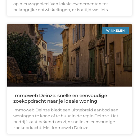
op nieuwsgebied. Van lokale evenementen tot
belangrijke ontwikkelingen, er is altijd wel iets
WINKELEN
Immoweb Deinze: snelle en eenvoudige
zoekopdracht naar je ideale woning
Immoweb Deinze biedt een uitgebreid aanbod aan
woningen te koop of te huur in de regio Deinze. Het
bedrijf staat bekend om zijn snelle en eenvoudige
zoekopdracht. Met Immoweb Deinze