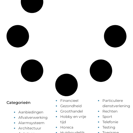
Financieel
Particuliere
Categorieën
Gezondheid
dienstverlening
Groothandel
Rechten
Aanbiedingen
Hobby en vrije
Sport
Afvalverwerking
tijd
Telefonie
Alarmsysteem
Horeca
Testing
Architectuur
Huishoudelijk
Toerisme