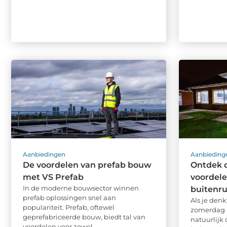
Aanbiedingen
Aanbieding
De voordelen van prefab bouw
Ontdek 
met VS Prefab
voordele
In de moderne bouwsector winnen
buitenr
prefab oplossingen snel aan
Als je denk
populariteit. Prefab, oftewel
zomerdag in
geprefabriceerde bouw, biedt tal van
natuurlijk
voordelen voor zowel ...