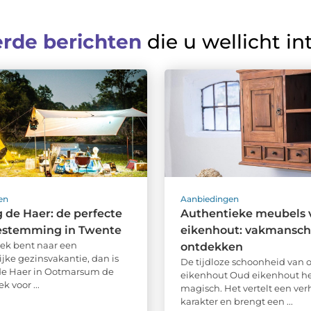
erde berichten
die u wellicht in
en
Aanbiedingen
de Haer: de perfecte
Authentieke meubels 
estemming in Twente
eikenhout: vakmansc
zoek bent naar een
ontdekken
ijke gezinsvakantie, dan is
De tijdloze schoonheid van 
e Haer in Ootmarsum de
eikenhout Oud eikenhout hee
k voor ...
magisch. Het vertelt een verh
karakter en brengt een ...