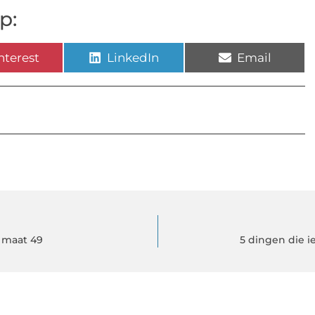
p:
nterest
LinkedIn
Email
n maat 49
5 dingen die 