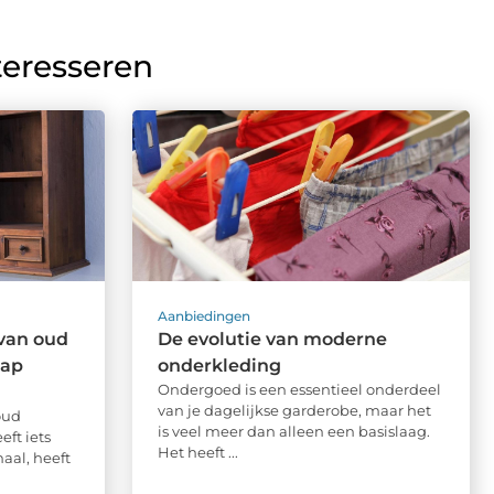
teresseren
Aanbiedingen
van oud
De evolutie van moderne
hap
onderkleding
Ondergoed is een essentieel onderdeel
van je dagelijkse garderobe, maar het
oud
is veel meer dan alleen een basislaag.
ft iets
Het heeft ...
aal, heeft