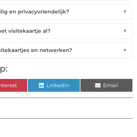
ilig en privacyvriendelijk?
▼
et visitekaartje al?
▼
sitekaartjes en netwerken?
▼
p:
nterest
LinkedIn
Email