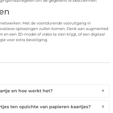
iligingsmaatregelen om de gegevens te beschermen.
ken
van netwerken. Met de voortdurende vooruitgang in
ovatieve oplossingen zullen komen. Denk aan augmented
nt en een 3D-model of video te zien krijgt, of een
digitaal
ie voor extra beveiliging.
aartje en hoe werkt het?
▼
rtjes ten opzichte van papieren kaartjes?
▼