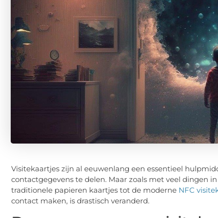
Visitekaartjes zijn al eeuwenlang een essentieel hulpmid
contactgegevens te delen. Maar zoals met veel dingen in h
traditionele papieren kaartjes tot de moderne
NFC visite
contact maken, is drastisch veranderd.