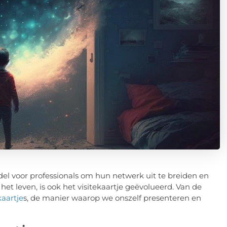
del voor professionals om hun netwerk uit te breiden en
et leven, is ook het visitekaartje geëvolueerd. Van de
kaartje
s, de manier waarop we onszelf presenteren en