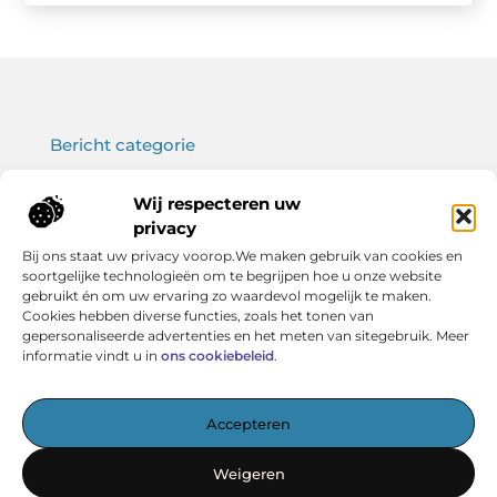
Bericht categorie
Wij respecteren uw
privacy
Onze informatie
Bij ons staat uw privacy voorop.We maken gebruik van cookies en
soortgelijke technologieën om te begrijpen hoe u onze website
Koop backlinks: wat je moet weten voor een sterke SEO-strategie
Verdien geld met je website: haal het maximale uit jouw online platform
gebruikt én om uw ervaring zo waardevol mogelijk te maken.
Cookies hebben diverse functies, zoals het tonen van
gepersonaliseerde advertenties en het meten van sitegebruik. Meer
informatie vindt u in
ons cookiebeleid
.
Het startpunt voor kennis en inspiratie
Accepteren
— Verken boeiende artikelen, handige tips en verhelderende
inzichten – allemaal overzichtelijk verzameld. Ontdek
Weigeren
vandaag nog wat Vereniging BERK voor jou in petto heeft!