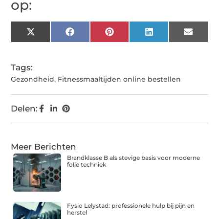
op:
X
Facebook
Pinterest
LinkedIn
Email
(Twitter)
Tags:
Gezondheid
,
Fitnessmaaltijden online bestellen
Delen:
Meer Berichten
Brandklasse B als stevige basis voor moderne
folie techniek
Fysio Lelystad: professionele hulp bij pijn en
herstel