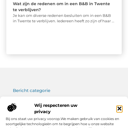
Wat zijn de redenen om in een B&B in Twente
te verblijven?
Je kan om diverse redenen besluiten om in een B&B
in Twente te verblijven. Iedereen heeft zo zijn of haar ...
Bericht categorie
Wij respecteren uw
privacy
Onze informatie
Bij ons staat uw privacy voorop.We maken gebruik van cookies en
soortgelijke technologieën om te begrijpen hoe u onze website
Koop backlinks: wat je moet weten voor een sterke SEO-strategie
Verdien geld met je website: haal het maximale uit jouw online platform