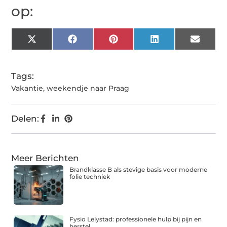
op:
X
Facebook
Pinterest
LinkedIn
Email
(Twitter)
Tags:
Vakantie
,
weekendje naar Praag
Delen:
Meer Berichten
Brandklasse B als stevige basis voor moderne
folie techniek
Fysio Lelystad: professionele hulp bij pijn en
herstel