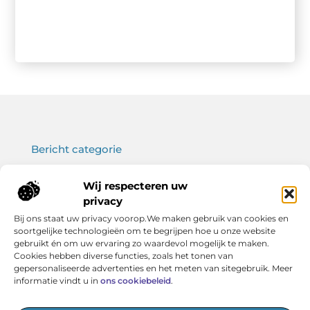
Bericht categorie
Wij respecteren uw
privacy
Onze informatie
Bij ons staat uw privacy voorop.We maken gebruik van cookies en
soortgelijke technologieën om te begrijpen hoe u onze website
Koop backlinks: wat je moet weten voor een sterke SEO-strategie
Verdien geld met je website: haal het maximale uit jouw online platform
gebruikt én om uw ervaring zo waardevol mogelijk te maken.
Cookies hebben diverse functies, zoals het tonen van
gepersonaliseerde advertenties en het meten van sitegebruik. Meer
informatie vindt u in
ons cookiebeleid
.
Het startpunt voor kennis en inspiratie