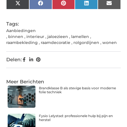
X
Facebook
Pinterest
LinkedIn
Email
(Twitter)
Tags:
Aanbiedingen
,
binnen
,
interieur
,
jaloezieen
,
lamellen
,
raambekleding
,
raamdecoratie
,
rolgordijnen
,
wonen
Delen:
Meer Berichten
Brandklasse B als stevige basis voor moderne
folie techniek
Fysio Lelystad: professionele hulp bij pijn en
herstel