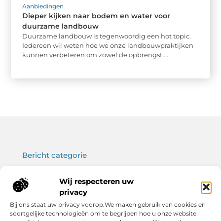
Aanbiedingen
Dieper kijken naar bodem en water voor
duurzame landbouw
Duurzame landbouw is tegenwoordig een hot topic.
Iedereen wil weten hoe we onze landbouwpraktijken
kunnen verbeteren om zowel de opbrengst ...
Bericht categorie
Wij respecteren uw
privacy
Onze informatie
Bij ons staat uw privacy voorop.We maken gebruik van cookies en
soortgelijke technologieën om te begrijpen hoe u onze website
Koop backlinks: wat je moet weten voor een sterke SEO-strategie
Verdien geld met je website: haal het maximale uit jouw online platform