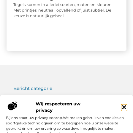
Tegels komen in allerlei soorten, maten en kleuren.
Met printjes, neutraal, opvallend of juist subtiel. De
keuze is natuurlijk geheel ...
Bericht categorie
Wij respecteren uw
privacy
Onze informatie
Bij ons staat uw privacy voorop.We maken gebruik van cookies en
soortgelijke technologieën om te begrijpen hoe u onze website
Koop backlinks: wat je moet weten voor een sterke SEO-strategie
Verdien geld met je website: haal het maximale uit jouw online platform
gebruikt én om uw ervaring zo waardevol mogelijk te maken.