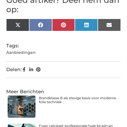
Goed artikel? Deel hem dan
op:
X
Facebook
Pinterest
LinkedIn
Email
(Twitter)
Tags:
Aanbiedingen
Delen:
Meer Berichten
Brandklasse B als stevige basis voor moderne
folie techniek
Fysio Lelystad: professionele hulp bij pijn en