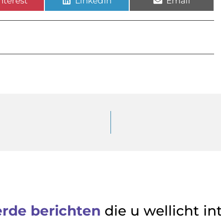
nterest
LinkedIn
Email
erde berichten
die u wellicht in