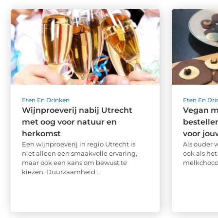
Eten En Drinken
Eten En Dr
Wijnproeverij nabij Utrecht
Vegan m
met oog voor natuur en
bestelle
herkomst
voor jou
Een wijnproeverij in regio Utrecht is
Als ouder w
niet alleen een smaakvolle ervaring,
ook als he
maar ook een kans om bewust te
melkchocola
kiezen. Duurzaamheid ...