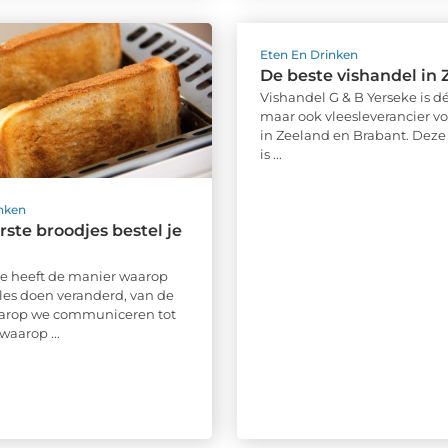
Eten En Drinken
De beste vishandel in
Vishandel G & B Yerseke is dé
maar ook vleesleverancier vo
in Zeeland en Brabant. Deze 
is ...
inken
rste broodjes bestel je
e heeft de manier waarop
lles doen veranderd, van de
arop we communiceren tot
waarop ...