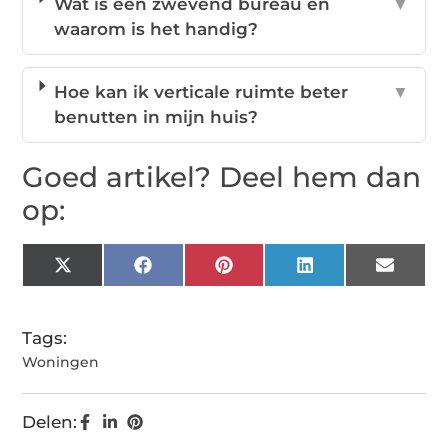
Wat is een zwevend bureau en
▼
waarom is het handig?
Hoe kan ik verticale ruimte beter
▼
benutten in mijn huis?
Goed artikel? Deel hem dan
op:
X
Facebook
Pinterest
LinkedIn
Email
(Twitter)
Tags:
Woningen
Delen: