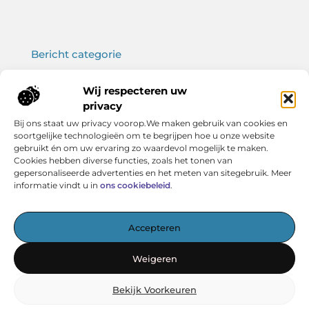
Bericht categorie
Wij respecteren uw
privacy
Onze informatie
Bij ons staat uw privacy voorop.We maken gebruik van cookies en
soortgelijke technologieën om te begrijpen hoe u onze website
Koop backlinks: wat je moet weten voor een sterke SEO-strategie
Verdien geld met je website: haal het maximale uit jouw online platform
gebruikt én om uw ervaring zo waardevol mogelijk te maken.
Cookies hebben diverse functies, zoals het tonen van
gepersonaliseerde advertenties en het meten van sitegebruik. Meer
informatie vindt u in
ons cookiebeleid
.
Het startpunt voor kennis en inspiratie
Accepteren
— Verken boeiende artikelen, handige tips en verhelderende
inzichten – allemaal overzichtelijk verzameld. Ontdek
Weigeren
vandaag nog wat Vereniging BERK voor jou in petto heeft!
Bekijk Voorkeuren
@2025
www.verenigingberk.nl
.All Right Reserved.