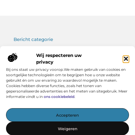
Bericht categorie
Wij respecteren uw
privacy
Onze informatie
Bij ons staat uw privacy voorop.We maken gebruik van cookies en
soortgelijke technologieën om te begrijpen hoe u onze website
Koop backlinks: wat je moet weten voor een sterke SEO-strategie
Verdien geld met je website: haal het maximale uit jouw online platform
gebruikt én om uw ervaring zo waardevol mogelijk te maken.
Cookies hebben diverse functies, zoals het tonen van
gepersonaliseerde advertenties en het meten van sitegebruik. Meer
informatie vindt u in
ons cookiebeleid
.
Het startpunt voor kennis en inspiratie
Accepteren
— Verken boeiende artikelen, handige tips en verhelderende
inzichten – allemaal overzichtelijk verzameld. Ontdek
Weigeren
vandaag nog wat Vereniging BERK voor jou in petto heeft!