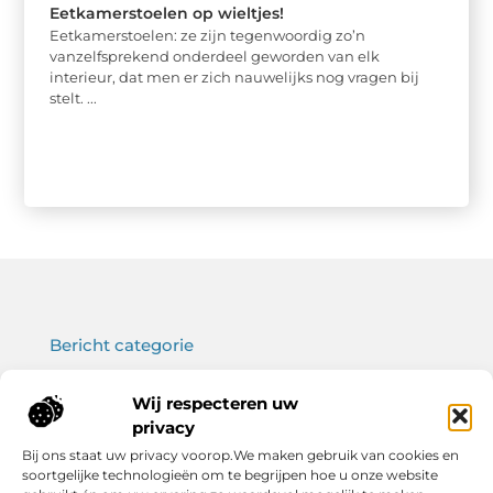
Eetkamerstoelen op wieltjes!
Eetkamerstoelen: ze zijn tegenwoordig zo’n
vanzelfsprekend onderdeel geworden van elk
interieur, dat men er zich nauwelijks nog vragen bij
stelt. ...
Bericht categorie
Wij respecteren uw
privacy
Onze informatie
Bij ons staat uw privacy voorop.We maken gebruik van cookies en
soortgelijke technologieën om te begrijpen hoe u onze website
Koop backlinks: wat je moet weten voor een sterke SEO-strategie
Verdien geld met je website: haal het maximale uit jouw online platform