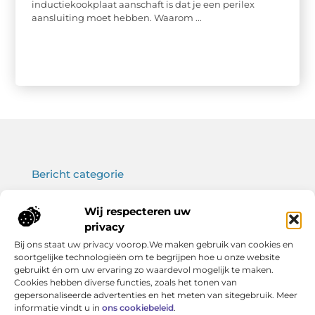
inductiekookplaat aanschaft is dat je een perilex
aansluiting moet hebben. Waarom ...
Bericht categorie
Wij respecteren uw
privacy
Onze informatie
Bij ons staat uw privacy voorop.We maken gebruik van cookies en
soortgelijke technologieën om te begrijpen hoe u onze website
Koop backlinks: wat je moet weten voor een sterke SEO-strategie
Verdien geld met je website: haal het maximale uit jouw online platform
gebruikt én om uw ervaring zo waardevol mogelijk te maken.
Cookies hebben diverse functies, zoals het tonen van
gepersonaliseerde advertenties en het meten van sitegebruik. Meer
informatie vindt u in
ons cookiebeleid
.