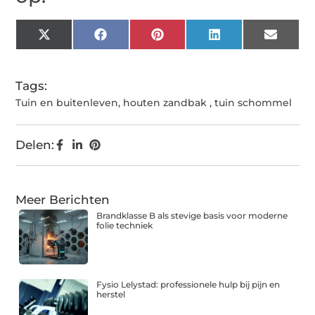
X
Facebook
Pinterest
LinkedIn
Email
(Twitter)
Tags:
Tuin en buitenleven
,
houten zandbak
,
tuin schommel
Delen:
Meer Berichten
Brandklasse B als stevige basis voor moderne
folie techniek
Fysio Lelystad: professionele hulp bij pijn en
herstel