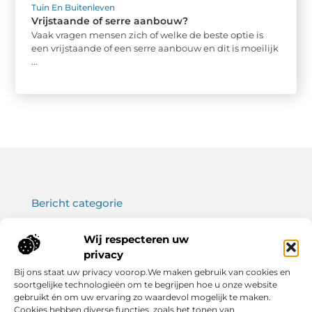
Tuin En Buitenleven
Vrijstaande of serre aanbouw?
Vaak vragen mensen zich of welke de beste optie is
een vrijstaande of een serre aanbouw en dit is moeilijk
...
Bericht categorie
Wij respecteren uw
privacy
Onze informatie
Bij ons staat uw privacy voorop.We maken gebruik van cookies en
soortgelijke technologieën om te begrijpen hoe u onze website
Koop backlinks: wat je moet weten voor een sterke SEO-strategie
Verdien geld met je website: haal het maximale uit jouw online platform
gebruikt én om uw ervaring zo waardevol mogelijk te maken.
Cookies hebben diverse functies, zoals het tonen van