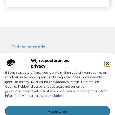
Bericht categorie
Wij respecteren uw
privacy
Onze informatie
Bij ons staat uw privacy voorop.We maken gebruik van cookies en
soortgelijke technologieën om te begrijpen hoe u onze website
Koop backlinks: wat je moet weten voor een sterke SEO-strategie
Verdien geld met je website: haal het maximale uit jouw online platform
gebruikt én om uw ervaring zo waardevol mogelijk te maken.
Cookies hebben diverse functies, zoals het tonen van
gepersonaliseerde advertenties en het meten van sitegebruik. Meer
informatie vindt u in
ons cookiebeleid
.
Het startpunt voor kennis en inspiratie
Accepteren
— Verken boeiende artikelen, handige tips en verhelderende