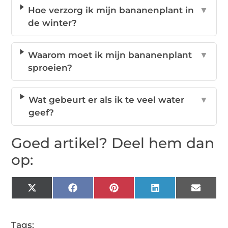
Hoe verzorg ik mijn bananenplant in
▼
de winter?
Waarom moet ik mijn bananenplant
▼
sproeien?
Wat gebeurt er als ik te veel water
▼
geef?
Goed artikel? Deel hem dan
op:
X
Facebook
Pinterest
LinkedIn
Email
(Twitter)
Tags: