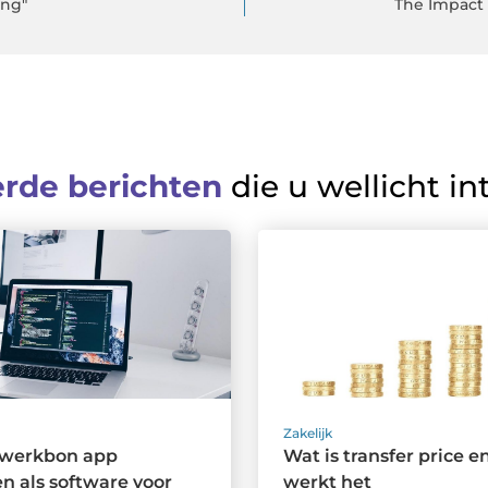
ing"
The Impact 
erde berichten
die u wellicht in
Zakelijk
e werkbon app
Wat is transfer price e
n als software voor
werkt het