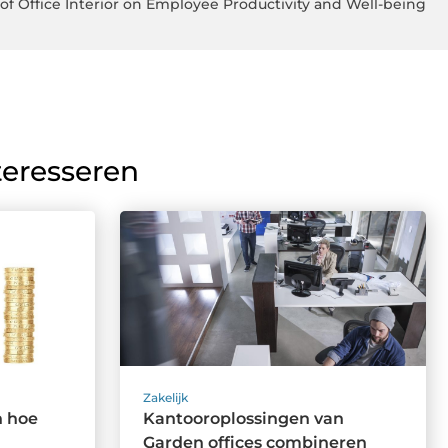
of Office Interior on Employee Productivity and Well-being
teresseren
Zakelijk
n hoe
Kantooroplossingen van
Garden offices combineren