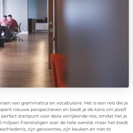
rsen van grammatica en vocabulaire. Het is een reis die je
pent nieuwe perspectieven en biedt je de kans om jezelf
 perfect startpunt voor deze verrijkende reis, omdat het je
 miljoen Franstaligen over de hele wereld, maar het biedt
eschiedenis, zijn gewoontes, zijn keuken en niet te