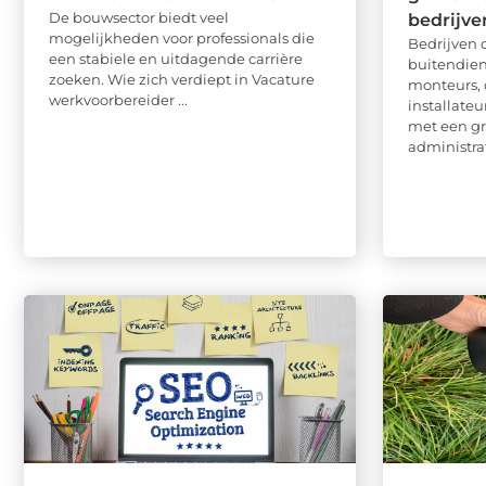
De bouwsector biedt veel
bedrijve
mogelijkheden voor professionals die
Bedrijven 
een stabiele en uitdagende carrière
buitendie
zoeken. Wie zich verdiept in Vacature
monteurs, 
werkvoorbereider ...
installate
met een gr
administrat