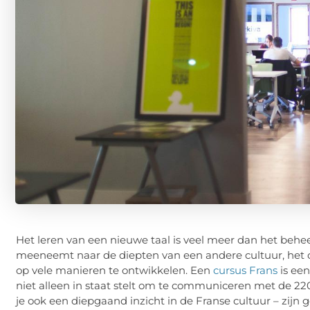
Het leren van een nieuwe taal is veel meer dan het behee
meeneemt naar de diepten van een andere cultuur, het o
op vele manieren te ontwikkelen. Een
cursus Frans
is een
niet alleen in staat stelt om te communiceren met de 220
je ook een diepgaand inzicht in de Franse cultuur – zijn g