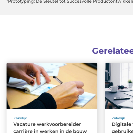
"Prototyping: De Sleutel tot Succesvolle Productontwikkel
Gerelate
Zakelijk
Zakelijk
Vacature werkvoorbereider
Digital
carrière in werken in de bouw
gebruike