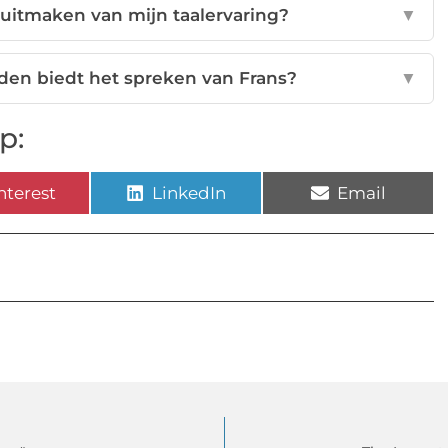
uitmaken van mijn taalervaring?
▼
den biedt het spreken van Frans?
▼
p:
nterest
LinkedIn
Email