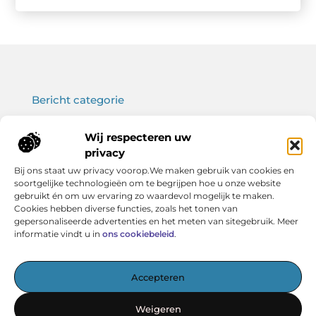
Bericht categorie
Wij respecteren uw
privacy
Onze informatie
Bij ons staat uw privacy voorop.We maken gebruik van cookies en
soortgelijke technologieën om te begrijpen hoe u onze website
Koop backlinks: wat je moet weten voor een sterke SEO-strategie
Verdien geld met je website: haal het maximale uit jouw online platform
gebruikt én om uw ervaring zo waardevol mogelijk te maken.
Cookies hebben diverse functies, zoals het tonen van
gepersonaliseerde advertenties en het meten van sitegebruik. Meer
informatie vindt u in
ons cookiebeleid
.
Het startpunt voor kennis en inspiratie
Accepteren
— Verken boeiende artikelen, handige tips en verhelderende
inzichten – allemaal overzichtelijk verzameld. Ontdek
Weigeren
vandaag nog wat Vereniging BERK voor jou in petto heeft!