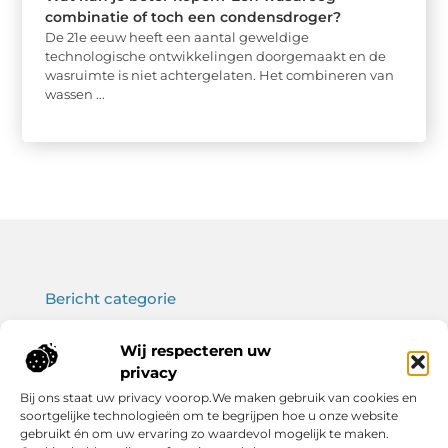
combinatie of toch een condensdroger?
De 21e eeuw heeft een aantal geweldige
technologische ontwikkelingen doorgemaakt en de
wasruimte is niet achtergelaten. Het combineren van
wassen ...
Bericht categorie
Wij respecteren uw
privacy
Onze informatie
Bij ons staat uw privacy voorop.We maken gebruik van cookies en
soortgelijke technologieën om te begrijpen hoe u onze website
Koop backlinks: wat je moet weten voor een sterke SEO-strategie
Verdien geld met je website: haal het maximale uit jouw online platform
gebruikt én om uw ervaring zo waardevol mogelijk te maken.