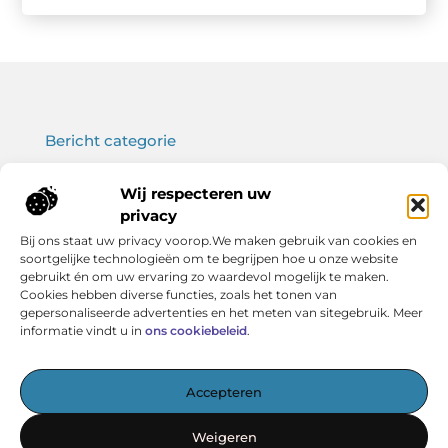
Bericht categorie
Wij respecteren uw
privacy
Onze informatie
Bij ons staat uw privacy voorop.We maken gebruik van cookies en
soortgelijke technologieën om te begrijpen hoe u onze website
Koop backlinks: wat je moet weten voor een sterke SEO-strategie
Verdien geld met je website: haal het maximale uit jouw online platform
gebruikt én om uw ervaring zo waardevol mogelijk te maken.
Cookies hebben diverse functies, zoals het tonen van
gepersonaliseerde advertenties en het meten van sitegebruik. Meer
informatie vindt u in
ons cookiebeleid
.
Het startpunt voor kennis en inspiratie
Accepteren
— Verken boeiende artikelen, handige tips en verhelderende
inzichten – allemaal overzichtelijk verzameld. Ontdek
Weigeren
vandaag nog wat Vereniging BERK voor jou in petto heeft!