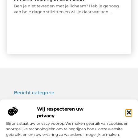
Ben je niet tevreden met je lichaam? Heb je genoeg
van hele dagen stilzitten en wil je daar wat aan ...
Bericht categorie
Wij respecteren uw
privacy
Onze informatie
Bij ons staat uw privacy voorop.We maken gebruik van cookies en
soortgelijke technologieën om te begrijpen hoe u onze website
Koop backlinks: wat je moet weten voor een sterke SEO-strategie
Verdien geld met je website: haal het maximale uit jouw online platform
gebruikt én om uw ervaring zo waardevol mogelijk te maken.