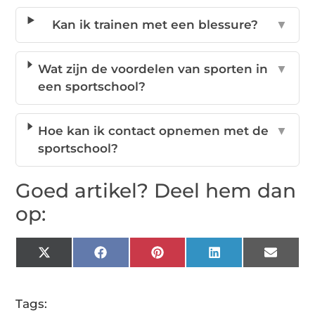
Kan ik trainen met een blessure?
▼
Wat zijn de voordelen van sporten in
▼
een sportschool?
Hoe kan ik contact opnemen met de
▼
sportschool?
Goed artikel? Deel hem dan
op:
X
Facebook
Pinterest
LinkedIn
Email
(Twitter)
Tags: