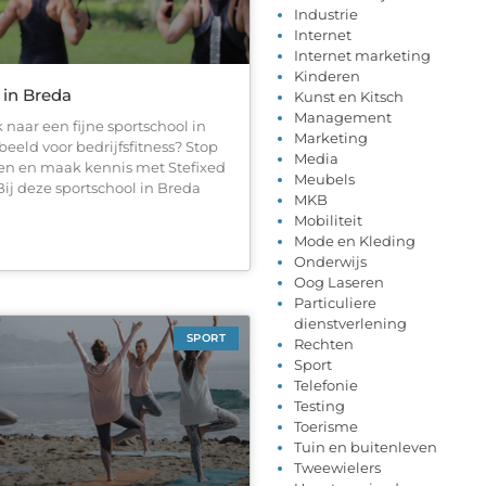
Industrie
Internet
Internet marketing
Kinderen
 in Breda
Kunst en Kitsch
Management
 naar een fijne sportschool in
Marketing
beeld voor bedrijfsfitness? Stop
Media
en en maak kennis met Stefixed
Meubels
ij deze sportschool in Breda
MKB
Mobiliteit
Mode en Kleding
Onderwijs
Oog Laseren
Particuliere
dienstverlening
SPORT
Rechten
Sport
Telefonie
Testing
Toerisme
Tuin en buitenleven
Tweewielers