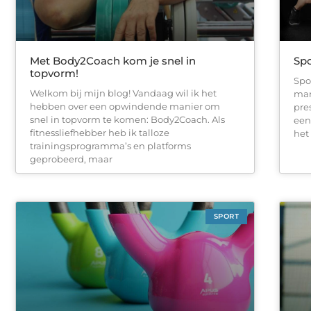
Met Body2Coach kom je snel in
Spo
topvorm!
Spo
Welkom bij mijn blog! Vandaag wil ik het
man
hebben over een opwindende manier om
pre
snel in topvorm te komen: Body2Coach. Als
een
fitnessliefhebber heb ik talloze
het
trainingsprogramma’s en platforms
geprobeerd, maar
SPORT