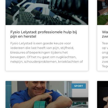
Fysio Lelystad: professionele hulp bij
Waa
pijn en herstel
zwo
Fysio Lelystad is een goede keuze voor
Tea
iedereen die last heeft van pijn, stijfheid,
op 
blessures of beperkingen tijdens het
ong
bewegen. Of het nu gaat om rugklachten,
goe
nekpijn, schouderproblemen, knieklachten of
zwe
Teg
SPORT