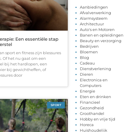
Aanbiedingen
Afvalverwerking
Alarmsysteem
Architectuur
Auto's en Motoren
Banen en opleidingen
erapie: Een essentiële stap
Beauty en verzorging
erstel
Bedrijven
Bloemen
an sport en fitness zijn blessures
Blog
k. Of het nu gaat om een
Cadeau
el bij het hardlopen, een
Dienstverlening
er bij gewichtheffen, of
Dieren
essures door
Electronica en
Computers
Energie
Eten en drinken
Financieel
SPORT
Gezondheid
Groothandel
Hobby en vrije tijd
Horeca
Huishoudelijk