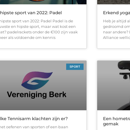
hipste sport van 2022: Padel
Erkend yog
hipste sport van 2022: Padel Padel is de
Heb je altijd 
uwste en hipste sport, maar wat kost een
gedroomd om 
ket? padelrackets onder de €100 zijn vaak
naar andere? 
meer als voldoende om kennis
Alliance welli
SPORT
ke Tennisarm klachten zijn er?
Een hometra
gemak
 het oefenen van sporten of een baan