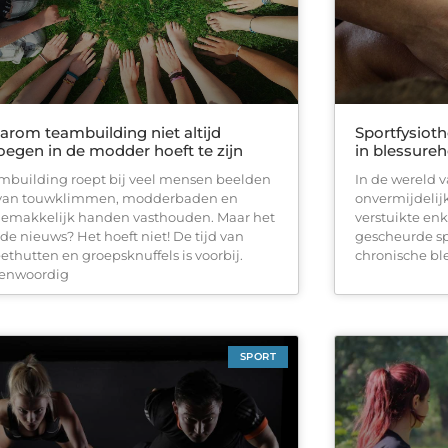
rom teambuilding niet altijd
Sportfysioth
egen in de modder hoeft te zijn
in blessureh
mbuilding roept bij veel mensen beelden
In de wereld v
van touwklimmen, modderbaden en
onvermijdelij
emakkelijk handen vasthouden. Maar het
verstuikte enk
de nieuws? Het hoeft niet! De tijd van
gescheurde spi
ethutten en groepsknuffels is voorbij.
chronische bl
enwoordig
SPORT