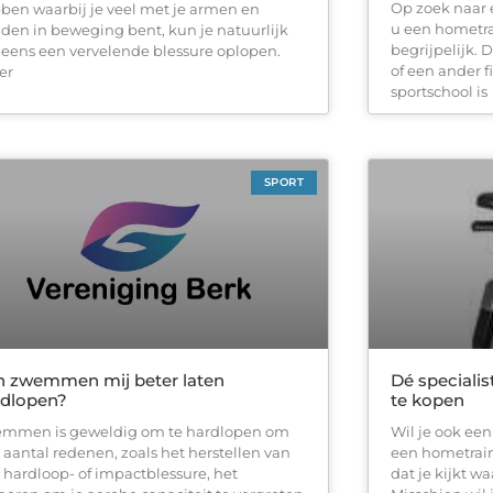
Op zoek naar e
ben waarbij je veel met je armen en
u een hometra
den in beweging bent, kun je natuurlijk
begrijpelijk.
 eens een vervelende blessure oplopen.
of een ander 
er
sportschool is
SPORT
n zwemmen mij beter laten
Dé speciali
rdlopen?
te kopen
mmen is geweldig om te hardlopen om
Wil je ook ee
 ​​aantal redenen, zoals het herstellen van
een hometrain
 hardloop- of impactblessure, het
dat je kijkt w