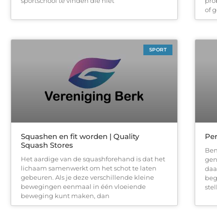
sportschool te vinden die niet
pro
of 
SPORT
Squashen en fit worden | Quality
Per
Squash Stores
Ben
Het aardige van de squashforehand is dat het
gen
lichaam samenwerkt om het schot te laten
daa
gebeuren. Als je deze verschillende kleine
beg
bewegingen eenmaal in één vloeiende
ste
beweging kunt maken, dan