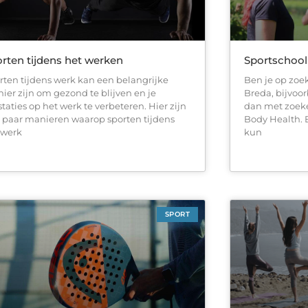
rten tijdens het werken
Sportschool
rten tijdens werk kan een belangrijke
Ben je op zoek
ier zijn om gezond te blijven en je
Breda, bijvoor
staties op het werk te verbeteren. Hier zijn
dan met zoek
 paar manieren waarop sporten tijdens
Body Health. B
 werk
kun
SPORT