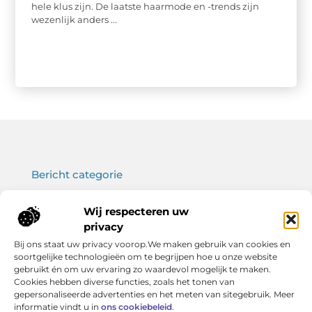
hele klus zijn. De laatste haarmode en -trends zijn
wezenlijk anders ...
Bericht categorie
Wij respecteren uw
privacy
Onze informatie
Bij ons staat uw privacy voorop.We maken gebruik van cookies en
soortgelijke technologieën om te begrijpen hoe u onze website
Koop backlinks: wat je moet weten voor een sterke SEO-strategie
Verdien geld met je website: haal het maximale uit jouw online platform
gebruikt én om uw ervaring zo waardevol mogelijk te maken.
Cookies hebben diverse functies, zoals het tonen van
gepersonaliseerde advertenties en het meten van sitegebruik. Meer
informatie vindt u in
ons cookiebeleid
.