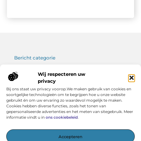
Bericht categorie
Wij respecteren uw
privacy
Onze informatie
Bij ons staat uw privacy voorop.We maken gebruik van cookies en
soortgelijke technologieën om te begrijpen hoe u onze website
Koop backlinks: wat je moet weten voor een sterke SEO-strategie
Verdien geld met je website: haal het maximale uit jouw online platform
gebruikt én om uw ervaring zo waardevol mogelijk te maken.
Cookies hebben diverse functies, zoals het tonen van
gepersonaliseerde advertenties en het meten van sitegebruik. Meer
informatie vindt u in
ons cookiebeleid
.
Het startpunt voor kennis en inspiratie
Accepteren
— Verken boeiende artikelen, handige tips en verhelderende