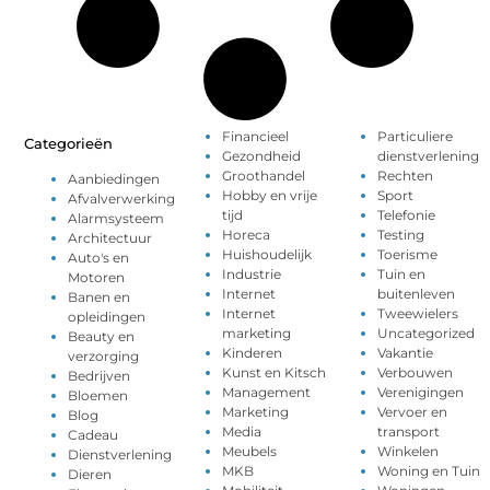
Financieel
Particuliere
Categorieën
Gezondheid
dienstverlening
Groothandel
Rechten
Aanbiedingen
Hobby en vrije
Sport
Afvalverwerking
tijd
Telefonie
Alarmsysteem
Horeca
Testing
Architectuur
Huishoudelijk
Toerisme
Auto's en
Industrie
Tuin en
Motoren
Internet
buitenleven
Banen en
Internet
Tweewielers
opleidingen
marketing
Uncategorized
Beauty en
Kinderen
Vakantie
verzorging
Kunst en Kitsch
Verbouwen
Bedrijven
Management
Verenigingen
Bloemen
Marketing
Vervoer en
Blog
Media
transport
Cadeau
Meubels
Winkelen
Dienstverlening
MKB
Woning en Tuin
Dieren