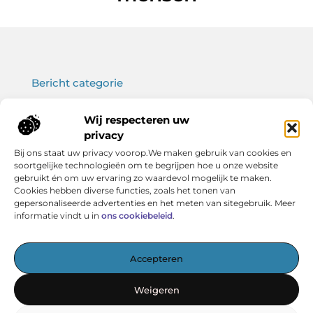
Bericht categorie
Wij respecteren uw
privacy
Onze informatie
Bij ons staat uw privacy voorop.We maken gebruik van cookies en
soortgelijke technologieën om te begrijpen hoe u onze website
Koop backlinks: wat je moet weten voor een sterke SEO-strategie
Verdien geld met je website: haal het maximale uit jouw online platform
gebruikt én om uw ervaring zo waardevol mogelijk te maken.
Cookies hebben diverse functies, zoals het tonen van
gepersonaliseerde advertenties en het meten van sitegebruik. Meer
informatie vindt u in
ons cookiebeleid
.
Het startpunt voor kennis en inspiratie
Accepteren
— Verken boeiende artikelen, handige tips en verhelderende
inzichten – allemaal overzichtelijk verzameld. Ontdek
Weigeren
vandaag nog wat Vereniging BERK voor jou in petto heeft!