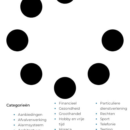
Financieel
Particuliere
Categorieën
Gezondheid
dienstverlening
Groothandel
Rechten
Aanbiedingen
Hobby en vrije
Sport
Afvalverwerking
tijd
Telefonie
Alarmsysteem
Horeca
Testing