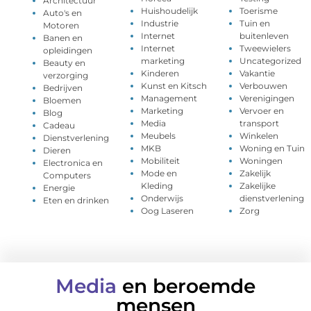
Architectuur
Huishoudelijk
Toerisme
Auto's en
Industrie
Tuin en
Motoren
Internet
buitenleven
Banen en
Internet
Tweewielers
opleidingen
marketing
Uncategorized
Beauty en
Kinderen
Vakantie
verzorging
Kunst en Kitsch
Verbouwen
Bedrijven
Management
Verenigingen
Bloemen
Marketing
Vervoer en
Blog
Media
transport
Cadeau
Meubels
Winkelen
Dienstverlening
MKB
Woning en Tuin
Dieren
Mobiliteit
Woningen
Electronica en
Mode en
Zakelijk
Computers
Kleding
Zakelijke
Energie
Onderwijs
dienstverlening
Eten en drinken
Oog Laseren
Zorg
Media
en beroemde
mensen