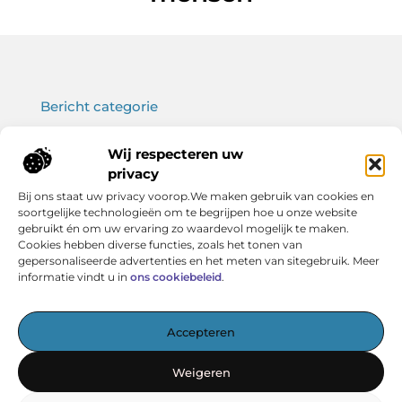
Bericht categorie
Wij respecteren uw
privacy
Onze informatie
Bij ons staat uw privacy voorop.We maken gebruik van cookies en
soortgelijke technologieën om te begrijpen hoe u onze website
Koop backlinks: wat je moet weten voor een sterke SEO-strategie
Verdien geld met je website: haal het maximale uit jouw online platform
gebruikt én om uw ervaring zo waardevol mogelijk te maken.
Cookies hebben diverse functies, zoals het tonen van
gepersonaliseerde advertenties en het meten van sitegebruik. Meer
informatie vindt u in
ons cookiebeleid
.
Het startpunt voor kennis en inspiratie
Accepteren
— Verken boeiende artikelen, handige tips en verhelderende
inzichten – allemaal overzichtelijk verzameld. Ontdek
Weigeren
vandaag nog wat Vereniging BERK voor jou in petto heeft!