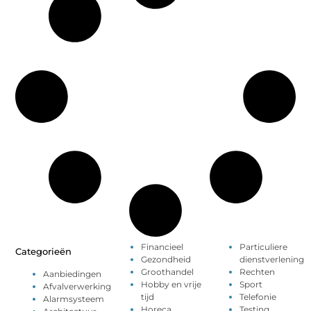
Financieel
Particuliere
Categorieën
Gezondheid
dienstverlening
Groothandel
Rechten
Aanbiedingen
Hobby en vrije
Sport
Afvalverwerking
tijd
Telefonie
Alarmsysteem
Horeca
Testing