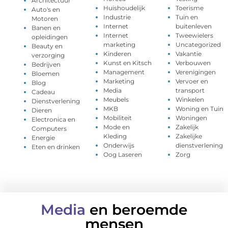
Architectuur
Huishoudelijk
Toerisme
Auto's en
Industrie
Tuin en
Motoren
Internet
buitenleven
Banen en
Internet
Tweewielers
opleidingen
marketing
Uncategorized
Beauty en
Kinderen
Vakantie
verzorging
Kunst en Kitsch
Verbouwen
Bedrijven
Management
Verenigingen
Bloemen
Marketing
Vervoer en
Blog
Media
transport
Cadeau
Meubels
Winkelen
Dienstverlening
MKB
Woning en Tuin
Dieren
Mobiliteit
Woningen
Electronica en
Mode en
Zakelijk
Computers
Kleding
Zakelijke
Energie
Onderwijs
dienstverlening
Eten en drinken
Oog Laseren
Zorg
Media
en beroemde
mensen