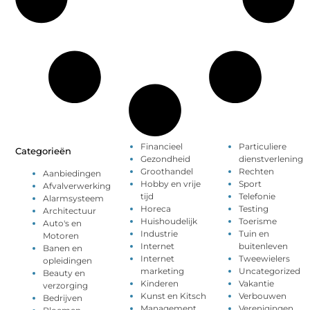
Financieel
Particuliere
Categorieën
Gezondheid
dienstverlening
Groothandel
Rechten
Aanbiedingen
Hobby en vrije
Sport
Afvalverwerking
tijd
Telefonie
Alarmsysteem
Horeca
Testing
Architectuur
Huishoudelijk
Toerisme
Auto's en
Industrie
Tuin en
Motoren
Internet
buitenleven
Banen en
Internet
Tweewielers
opleidingen
marketing
Uncategorized
Beauty en
Kinderen
Vakantie
verzorging
Kunst en Kitsch
Verbouwen
Bedrijven
Management
Verenigingen