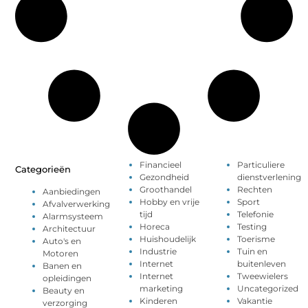
Financieel
Particuliere
Categorieën
Gezondheid
dienstverlening
Groothandel
Rechten
Aanbiedingen
Hobby en vrije
Sport
Afvalverwerking
tijd
Telefonie
Alarmsysteem
Horeca
Testing
Architectuur
Huishoudelijk
Toerisme
Auto's en
Industrie
Tuin en
Motoren
Internet
buitenleven
Banen en
Internet
Tweewielers
opleidingen
marketing
Uncategorized
Beauty en
Kinderen
Vakantie
verzorging