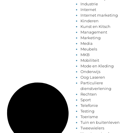
Industrie
Internet
Internet marketing
Kinderen
Kunst en Kitsch
Management
Marketing
Media
Meubels
MKB
Mobiliteit
Mode en Kleding
Onderwijs
Oog Laseren
Particuliere
dienstverlening
Rechten
Sport
Telefonie
Testing
Toerisme
Tuin en buitenleven
Tweewielers