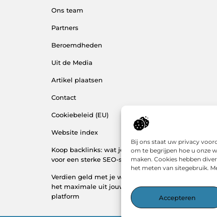
Ons team
Partners
Beroemdheden
Uit de Media
Artikel plaatsen
Contact
Cookiebeleid (EU)
Website index
Bij ons staat uw privacy voo
Koop backlinks: wat je moet weten
om te begrijpen hoe u onze w
maken. Cookies hebben divers
voor een sterke SEO-strategie
het meten van sitegebruik. Me
Verdien geld met je website: haal
het maximale uit jouw online
platform
Accepteren