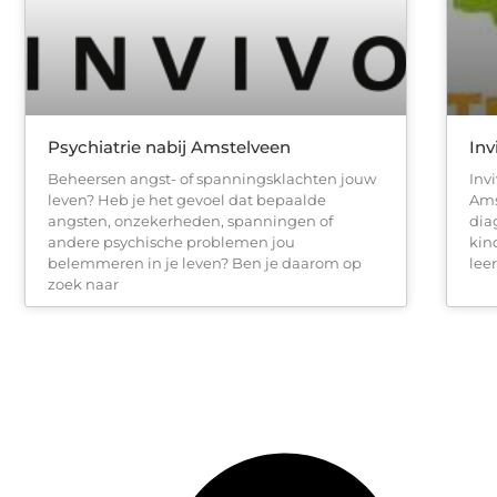
Psychiatrie nabij Amstelveen
Inv
Beheersen angst- of spanningsklachten jouw
Inv
leven? Heb je het gevoel dat bepaalde
Ams
angsten, onzekerheden, spanningen of
dia
andere psychische problemen jou
kin
belemmeren in je leven? Ben je daarom op
lee
zoek naar