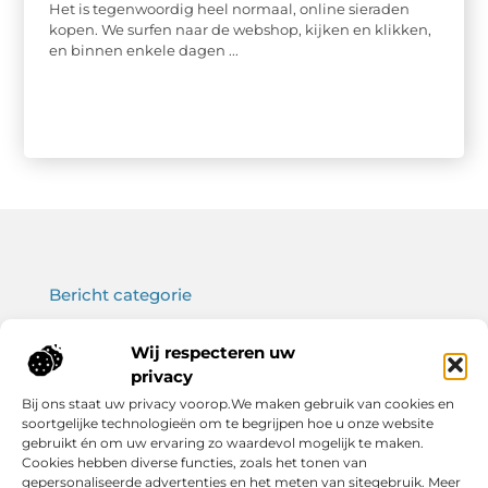
Het is tegenwoordig heel normaal, online sieraden
kopen. We surfen naar de webshop, kijken en klikken,
en binnen enkele dagen ...
Bericht categorie
Wij respecteren uw
privacy
Onze informatie
Bij ons staat uw privacy voorop.We maken gebruik van cookies en
soortgelijke technologieën om te begrijpen hoe u onze website
Koop backlinks: wat je moet weten voor een sterke SEO-strategie
Verdien geld met je website: haal het maximale uit jouw online platform
gebruikt én om uw ervaring zo waardevol mogelijk te maken.
Cookies hebben diverse functies, zoals het tonen van
gepersonaliseerde advertenties en het meten van sitegebruik. Meer